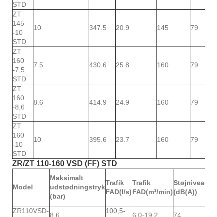
STD
ZT
145
10
347.5
20.9
145
79
-10
STD
ZT
160
7.5
430.6
25.8
160
79
-7,5
STD
ZT
160
8.6
414.9
24.9
160
79
-8,6
STD
ZT
160
10
395.6
23.7
160
79
-10
STD
ZR/ZT 110-160 VSD (FF) STD
Maksimalt
Væ
Trafik
Trafik
Støjniveau
Model
udstødningstryk
st
FAD(l/s)
FAD(m³/min)
(dB(A))
(bar)
(k
ZR110VSD-
100,5-
8.6
6,0-19,2
74
29