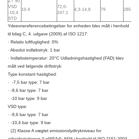
ZT 90
VSD
72,0-
10.4
4,3-14,8
79
2855
-10,4
247,1
STD
Ydeevnereferencebetingelser for enheden blev målt i henhold
til bilag C, 4. udgave (2009) af ISO 1217:
· Relativ luftfugtighed: 0%
· Absolut indløbstryk: 1 bar
· Indløbstemperatur: 20°C Udladningshastighed (FAD) blev
målt ved følgende driftstryk:
Type konstant hastighed:
· -7,5 bar type: 7 bar
· -8,6 bar type: 7 bar
· -10 bar type: 9 bar
VSD type:
· -8,6 bar type: 7 bar
· -10,4 bar type: 9 bar
· (2) Klasse A vægtet emissionslydtrykniveau for
arbejdsstationen (LpWSAd). Målt i henhold til ISO 2151:2004