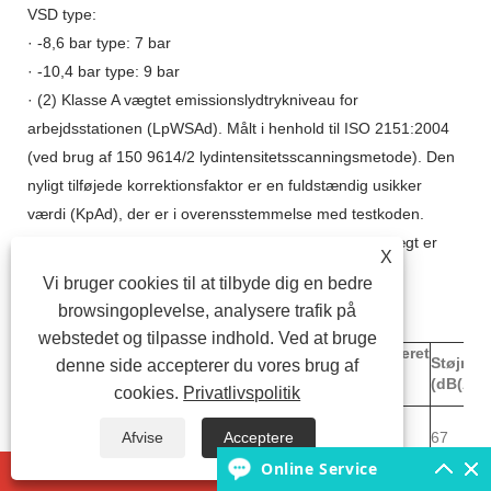
VSD type:
· -8,6 bar type: 7 bar
· -10,4 bar type: 9 bar
· (2) Klasse A vægtet emissionslydtrykniveau for
arbejdsstationen (LpWSAd). Målt i henhold til ISO 2151:2004
(ved brug af 150 9614/2 lydintensitetsscanningsmetode). Den
nyligt tilføjede korrektionsfaktor er en fuldstændig usikker
værdi (KpAd), der er i overensstemmelse med testkoden.
· (3) Vægt er kun til reference; den faktisk leverede vægt er
X
gældende.
Vi bruger cookies til at tilbyde dig en bedre
browsingoplevelse, analysere trafik på
ZR 200X-400X
webstedet og tilpasse indhold. Ved at bruge
Maksimalt
Installeret
Trafik
Trafik
Støjniv
denne side accepterer du vores brug af
Model
udstødningstryk
effekt
FAD(l/s)
FAD(m³/min)
(dB(A))
cookies.
Privatlivspolitik
(bar)
(kW)
ZR
Afvise
Acceptere
200X
7.5
623.1
37.4
200
67
-7,5
Online Service
ZR