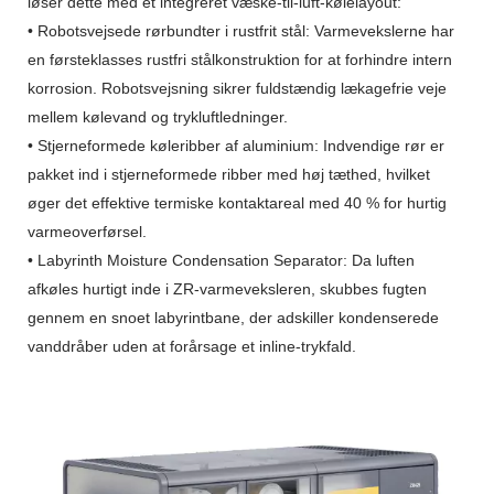
løser dette med et integreret væske-til-luft-kølelayout:
• Robotsvejsede rørbundter i rustfrit stål: Varmevekslerne har
en førsteklasses rustfri stålkonstruktion for at forhindre intern
korrosion. Robotsvejsning sikrer fuldstændig lækagefrie veje
mellem kølevand og trykluftledninger.
• Stjerneformede køleribber af aluminium: Indvendige rør er
pakket ind i stjerneformede ribber med høj tæthed, hvilket
øger det effektive termiske kontaktareal med 40 % for hurtig
varmeoverførsel.
• Labyrinth Moisture Condensation Separator: Da luften
afkøles hurtigt inde i ZR-varmeveksleren, skubbes fugten
gennem en snoet labyrintbane, der adskiller kondenserede
vanddråber uden at forårsage et inline-trykfald.