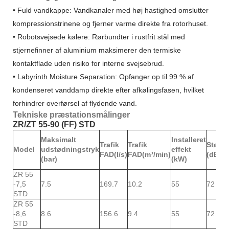
• Fuld vandkappe: Vandkanaler med høj hastighed omslutter
kompressionstrinene og fjerner varme direkte fra rotorhuset.
• Robotsvejsede kølere: Rørbundter i rustfrit stål med
stjernefinner af aluminium maksimerer den termiske
kontaktflade uden risiko for interne svejsebrud.
• Labyrinth Moisture Separation: Opfanger op til 99 % af
kondenseret vanddamp direkte efter afkølingsfasen, hvilket
forhindrer overførsel af flydende vand.
Tekniske præstationsmålinger
ZR/ZT 55-90 (FF) STD
Maksimalt
Installeret
Trafik
Trafik
Støjni
Model
udstødningstryk
effekt
FAD(l/s)
FAD(m³/min)
(dB(A)
(bar)
(kW)
ZR 55
-7,5
7.5
169.7
10.2
55
72
STD
ZR 55
-8,6
8.6
156.6
9.4
55
72
STD