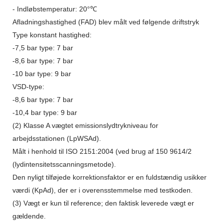
- Indløbstemperatur: 20°℃
Afladningshastighed (FAD) blev målt ved følgende driftstryk
Type konstant hastighed:
-7,5 bar type: 7 bar
-8,6 bar type: 7 bar
-10 bar type: 9 bar
VSD-type:
-8,6 bar type: 7 bar
-10,4 bar type: 9 bar
(2) Klasse A vægtet emissionslydtrykniveau for
arbejdsstationen (LpWSAd).
Målt i henhold til ISO 2151:2004 (ved brug af 150 9614/2
(lydintensitetsscanningsmetode).
Den nyligt tilføjede korrektionsfaktor er en fuldstændig usikker
værdi (KpAd), der er i overensstemmelse med testkoden.
(3) Vægt er kun til reference; den faktisk leverede vægt er
gældende.