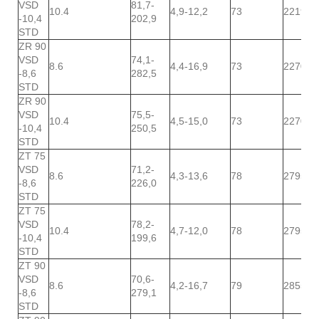
VSD
81,7-
10.4
4,9-12,2
73
2219
-10,4
202,9
STD
ZR 90
VSD
74,1-
8.6
4,4-16,9
73
2270
-8,6
282,5
STD
ZR 90
VSD
75,5-
10.4
4,5-15,0
73
2270
-10,4
250,5
STD
ZT 75
VSD
71,2-
8.6
4,3-13,6
78
2795
-8,6
226,0
STD
ZT 75
VSD
78,2-
10.4
4,7-12,0
78
2795
-10,4
199,6
STD
ZT 90
VSD
70,6-
8.6
4,2-16,7
79
2855
-8,6
279,1
STD