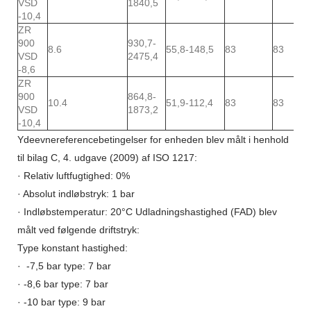
VSD
1840,5
-10,4
ZR
900
930,7-
8.6
55,8-148,5
83
83
VSD
2475,4
-8,6
ZR
900
864,8-
10.4
51,9-112,4
83
83
VSD
1873,2
-10,4
Ydeevnereferencebetingelser for enheden blev målt i henhold
til bilag C, 4. udgave (2009) af ISO 1217:
· Relativ luftfugtighed: 0%
· Absolut indløbstryk: 1 bar
· Indløbstemperatur: 20°C Udladningshastighed (FAD) blev
målt ved følgende driftstryk:
Type konstant hastighed:
· -7,5 bar type: 7 bar
· -8,6 bar type: 7 bar
· -10 bar type: 9 bar