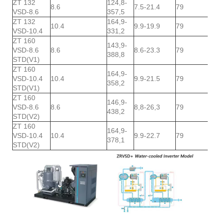
ZT 132
124,8-
8.6
7.5-21.4
79
30
VSD-8.6
357,5
ZT 132
164,9-
10.4
9.9-19.9
79
30
VSD-10.4
331,2
ZT 160
143,9-
VSD-8.6
8.6
8.6-23.3
79
31
388,8
STD(V1)
ZT 160
164,9-
VSD-10.4
10.4
9.9-21.5
79
31
358,2
STD(V1)
ZT 160
146,9-
VSD-8.6
8.6
8,8-26,3
79
31
438,2
STD(V2)
ZT 160
164,9-
VSD-10.4
10.4
9.9-22.7
79
31
378,1
STD(V2)