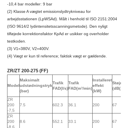
-10,4 bar modeller: 9 bar
(2) Klasse A vægtet emissionslydtrykniveau for
arbejdsstationen (LpWSAd). Målt i henhold til ISO 2151:2004
(ISO 9614/2 lydintensitetsscanningsmetode). Den nyligt
tilføjede korrektionsfaktor KpAd er usikker og overholder
testkoden.
(3) V1=380V, V2=400V.
(4) Vægt er kun til reference; faktisk vægt er gældende.
ZR/ZT 200-275 (FF)
Maksimalt
Installeret
Trafik
Trafik
Støjniv
Model
udstødningstryk
effekt
FAD(l/s)
FAD(m³/min)
(dB(A))
(bar)
(kW)
ZR
200
7.5
602.3
36.1
200
67
-7,5
ZR
200
8.6
552.1
33.1
200
67
-8,6