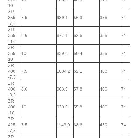
10
ZR
355
7.5
939.1
56.3
355
74
-7,5
ZR
355
8.6
877.1
52.6
355
74
-8,6
ZR
355-
10
839.6
50.4
355
74
10
ZR
400
7.5
1034.2
62.1
400
74
-7,5
ZR
400
8.6
963.9
57.8
400
74
-8,6
ZR
400
10
930.5
55.8
400
74
-10
ZR
425
7.5
1143.9
68.6
450
74
-7,5
ZR