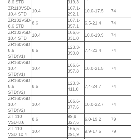
8.6 STD
319,3
ZR110VSD-
167,1-
10.4
10.0-17.5
74
29
10.4 STD
292,1
ZR132VSD-
107,1-
8.6
6,5-21,4
74
29
8.6 STD
357,1
ZR132VSD-
166,6-
10.4
10.0-19.9
74
29
10.4 STD
331,0
ZR160VSD-
123,3-
8.6
8.6
7.4-23.4
74
29
390,0
STD(V1)
ZR160VSD-
166,6-
10.4
10.4
10.0-21.5
74
29
357,8
STD(V1)
ZR160VSD-
123,3-
8.6
8.6
7,4-24,7
74
29
411,0
STD(V2)
ZR160VSD-
166,6-
10.4
10.4
10.0-22.7
74
29
377,6
STD(V2)
ZT 110
99,9-
8.6
6,0-19,2
79
30
VSD-8.6
327,6
ZT 110
165,5-
10.4
9.9-17.5
79
30
VSD-10.4
291,9