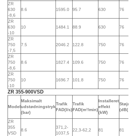
ZR
630
8.6
1595.0
95.7
630
76
-8,6
ZR
630
10
1484.1
88.9
630
76
-10
ZR
750
7.5
2046.2
122.8
750
76
-7,5
ZR
750
8.6
1827.4
109.6
750
76
-8,6
ZR
750
10
1696.7
101.8
750
76
-10
ZR 355-900VSD
Maksimalt
Installeret
Trafik
Trafik
Støjniv
Model
udstødningstryk
effekt
FAD(l/s)
FAD(m³/min)
(dB(A))
(bar)
(kW)
ZR
355
371,2-
8.6
22,3-62,2
81
81
VSD
1037,5