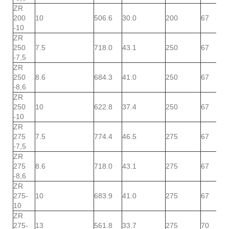
ZR
200
10
506.6
30.0
200
67
-10
ZR
250
7.5
718.0
43.1
250
67
-7,5
ZR
250
8.6
684.3
41.0
250
67
-8,6
ZR
250
10
622.8
37.4
250
67
-10
ZR
275
7.5
774.4
46.5
275
67
-7,5
ZR
275
8.6
718.0
43.1
275
67
-8,6
ZR
275-
10
683.9
41.0
275
67
10
ZR
275-
13
561.8
33.7
275
70