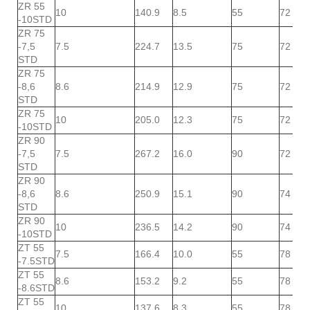
ZR 55
10
140.9
8.5
55
72
-10STD
ZR 75
-7,5
7.5
224.7
13.5
75
72
STD
ZR 75
-8,6
8.6
214.9
12.9
75
72
STD
ZR 75
10
205.0
12.3
75
72
-10STD
ZR 90
-7,5
7.5
267.2
16.0
90
72
STD
ZR 90
-8,6
8.6
250.9
15.1
90
74
STD
ZR 90
10
236.5
14.2
90
74
-10STD
ZT 55
7.5
166.4
10.0
55
78
-7.5STD
ZT 55
8.6
153.2
9.2
55
78
-8.6STD
ZT 55
10
137.6
8.3
55
78