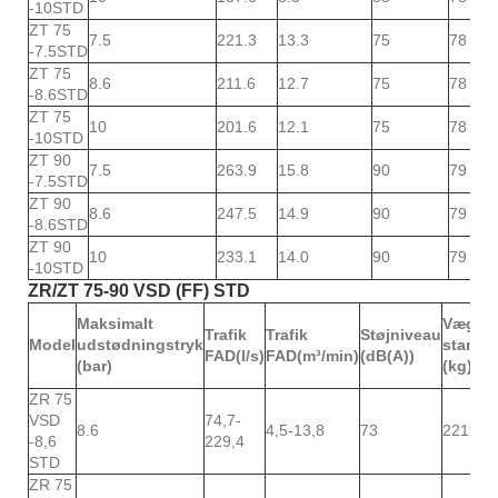
-10STD
ZT 75
7.5
221.3
13.3
75
78
-7.5STD
ZT 75
8.6
211.6
12.7
75
78
-8.6STD
ZT 75
10
201.6
12.1
75
78
-10STD
ZT 90
7.5
263.9
15.8
90
79
-7.5STD
ZT 90
8.6
247.5
14.9
90
79
-8.6STD
ZT 90
10
233.1
14.0
90
79
-10STD
ZR/ZT 75-90 VSD (FF) STD
Maksimalt
Vægt-
Trafik
Trafik
Støjniveau
Model
udstødningstryk
standa
FAD(l/s)
FAD(m³/min)
(dB(A))
(bar)
(kg)
ZR 75
VSD
74,7-
8.6
4,5-13,8
73
2219
-8,6
229,4
STD
ZR 75