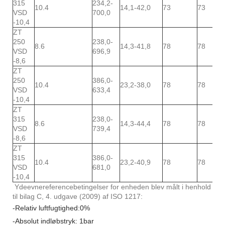
315
234,2-
10.4
14,1-42,0
73
73
VSD
700,0
-10,4
ZT
250
238,0-
8.6
14,3-41,8
78
78
VSD
696,9
-8,6
ZT
250
386,0-
10.4
23,2-38,0
78
78
VSD
633,4
-10,4
ZT
315
238,0-
8.6
14,3-44,4
78
78
VSD
739,4
-8,6
ZT
315
386,0-
10.4
23,2-40,9
78
78
VSD
681,0
-10,4
Ydeevnereferencebetingelser for enheden blev målt i henhold
til bilag C, 4. udgave (2009) af ISO 1217:
-Relativ luftfugtighed:0%
-Absolut indløbstryk: 1bar