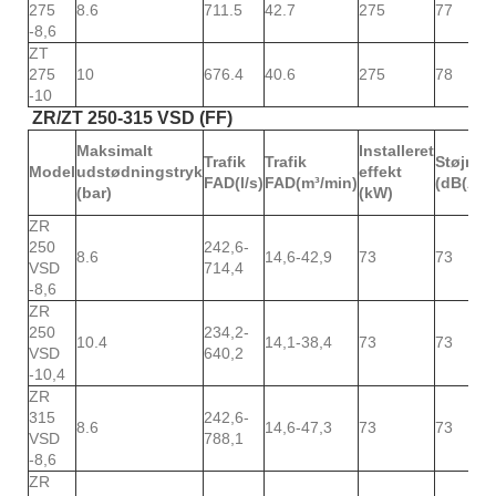
275
8.6
711.5
42.7
275
77
-8,6
ZT
275
10
676.4
40.6
275
78
-10
ZR/ZT 250-315 VSD (FF)
Maksimalt
Installeret
Trafik
Trafik
Støjniv
Model
udstødningstryk
effekt
FAD(l/s)
FAD(m³/min)
(dB(A))
(bar)
(kW)
ZR
250
242,6-
8.6
14,6-42,9
73
73
VSD
714,4
-8,6
ZR
250
234,2-
10.4
14,1-38,4
73
73
VSD
640,2
-10,4
ZR
315
242,6-
8.6
14,6-47,3
73
73
VSD
788,1
-8,6
ZR