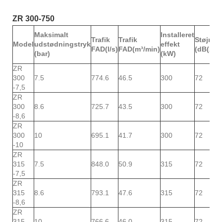
ZR 300-750
Maksimalt
Installeret
Trafik
Trafik
Støjniv
Model
udstødningstryk
effekt
FAD(l/s)
FAD(m³/min)
(dB(A))
(bar)
(kW)
ZR
300
7.5
774.6
46.5
300
72
-7,5
ZR
300
8.6
725.7
43.5
300
72
-8,6
ZR
300
10
695.1
41.7
300
72
-10
ZR
315
7.5
848.0
50.9
315
72
-7,5
ZR
315
8.6
793.1
47.6
315
72
-8,6
ZR
315-
10
766.6
46.0
315
72