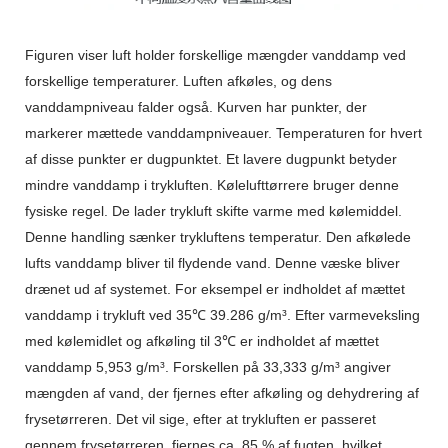
Figuren viser luft holder forskellige mængder vanddamp ved
forskellige temperaturer. Luften afkøles, og dens
vanddampniveau falder også. Kurven har punkter, der
markerer mættede vanddampniveauer. Temperaturen for hvert
af disse punkter er dugpunktet. Et lavere dugpunkt betyder
mindre vanddamp i trykluften. Kølelufttørrere bruger denne
fysiske regel. De lader trykluft skifte varme med kølemiddel.
Denne handling sænker trykluftens temperatur. Den afkølede
lufts vanddamp bliver til flydende vand. Denne væske bliver
drænet ud af systemet. For eksempel er indholdet af mættet
vanddamp i trykluft ved 35℃ 39.286 g/m³. Efter varmeveksling
med kølemidlet og afkøling til 3℃ er indholdet af mættet
vanddamp 5,953 g/m³. Forskellen på 33,333 g/m³ angiver
mængden af ​​vand, der fjernes efter afkøling og dehydrering af
frysetørreren. Det vil sige, efter at trykluften er passeret
gennem frysetørreren, fjernes ca. 85 % af fugten, hvilket