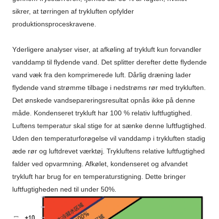
sikrer, at tørringen af ​​trykluften opfylder
produktionsproceskravene.
Yderligere analyser viser, at afkøling af trykluft kun forvandler
vanddamp til flydende vand. Det splitter derefter dette flydende
vand væk fra den komprimerede luft. Dårlig dræning lader
flydende vand strømme tilbage i nedstrøms rør med trykluften.
Det ønskede vandsepareringsresultat opnås ikke på denne
måde. Kondenseret trykluft har 100 % relativ luftfugtighed.
Luftens temperatur skal stige for at sænke denne luftfugtighed.
Uden den temperaturforøgelse vil vanddamp i trykluften stadig
æde rør og luftdrevet værktøj. Trykluftens relative luftfugtighed
falder ved opvarmning. Afkølet, kondenseret og afvandet
trykluft har brug for en temperaturstigning. Dette bringer
luftfugtigheden ned til under 50%.