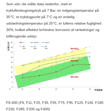
Som vist i de målte data nedenfor, med et
trykluftindsugningstryk på 7 Bar, en indgangstemperatur på
35°C, et trykdugpunkt på 7°C og en endelig
udstødningstemperatur på 25°C, er luftens relative fugtighed
30%, hvilket effektivt forhindrer korrosion af rørledninger og
luftbrugende udstyr.
F6-400 (F6, F11, F25, F35, F55, F75, F95, F120, F140, F180,
F230, F285, F335 og F400)