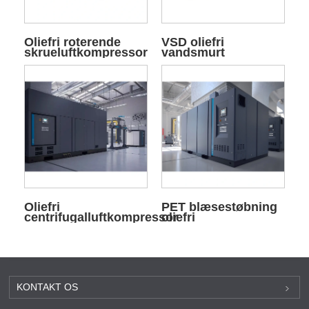
Oliefri roterende
VSD oliefri
skrueluftkompressor
vandsmurt
luftkompressor
Oliefri
PET blæsestøbning
centrifugalluftkompressor
oliefri
luftkompressor
KONTAKT OS