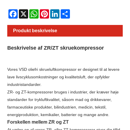
Facebook
X
WhatsApp
Pinterest
LinkedIn
Share
Produkt beskrivelse
Beskrivelse af ZR/ZT skruekompressor
Vores VSD oliefri skrueluftkompressor er designet til at levere
lave livscyklusomkostninger og kvalitetsluft, der opfylder
industristandarder.
ZR- og ZT-kompressorer bruges i industrier, der kræver høje
standarder for trykluftkvalitet, såsom mad og drikkevarer,
farmaceutiske produkter, bilindustrien, medicin, tekstil,
energiproduktion, kemikalier, batterier og mange andre.
Forskellen mellem ZR og ZT
At vælge en af ​​vores ZR- eller ZT-kompressorer giver dig tillid