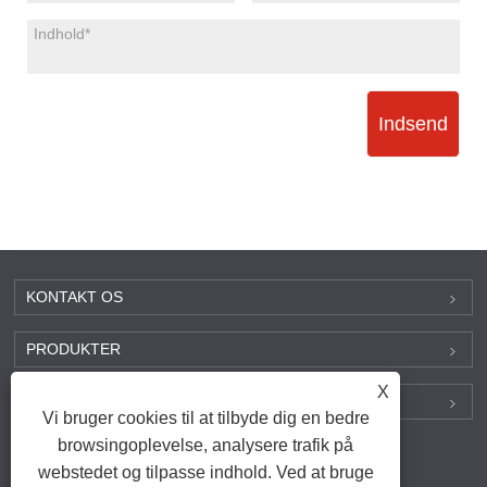
Indsend
KONTAKT OS
PRODUKTER
X
FIND OS PÅ SOCIALE MEDIER
Vi bruger cookies til at tilbyde dig en bedre
browsingoplevelse, analysere trafik på
webstedet og tilpasse indhold. Ved at bruge
Links
|
Sitemap
|
RSS
|
XML
|