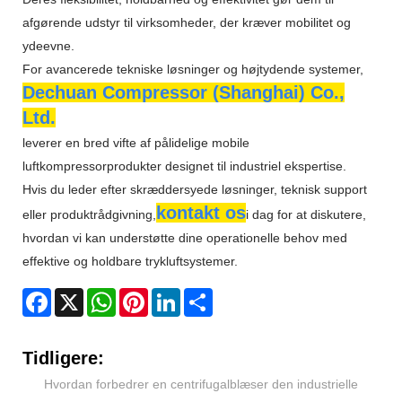
afgørende udstyr til virksomheder, der kræver mobilitet og
ydeevne.
For avancerede tekniske løsninger og højtydende systemer,
Dechuan Compressor (Shanghai) Co.,
Ltd.
leverer en bred vifte af pålidelige mobile
luftkompressorprodukter designet til industriel ekspertise.
Hvis du leder efter skræddersyede løsninger, teknisk support
kontakt os
eller produktrådgivning,
i dag for at diskutere,
hvordan vi kan understøtte dine operationelle behov med
effektive og holdbare trykluftsystemer.
Facebook
X
WhatsApp
Pinterest
LinkedIn
Share
Tidligere:
Hvordan forbedrer en centrifugalblæser den industrielle