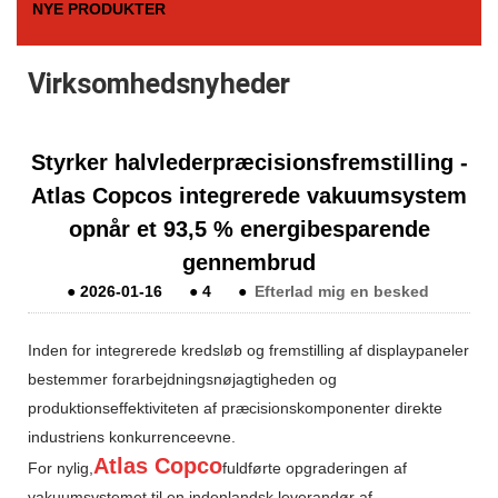
NYE PRODUKTER
Virksomhedsnyheder
Styrker halvlederpræcisionsfremstilling -
Atlas Copcos integrerede vakuumsystem
opnår et 93,5 % energibesparende
gennembrud
●
2026-01-16
●
4
●
Efterlad mig en besked
Inden for integrerede kredsløb og fremstilling af displaypaneler
bestemmer forarbejdningsnøjagtigheden og
produktionseffektiviteten af ​​præcisionskomponenter direkte
industriens konkurrenceevne.
Atlas Copco
For nylig,
fuldførte opgraderingen af ​​
vakuumsystemet til en indenlandsk leverandør af