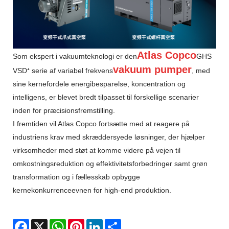
Atlas Copco
Som ekspert i vakuumteknologi er den
GHS
vakuum pumper
VSD⁺ serie af variabel frekvens
, med
sine kernefordele energibesparelse, koncentration og
intelligens, er blevet bredt tilpasset til forskellige scenarier
inden for præcisionsfremstilling.
I fremtiden vil Atlas Copco fortsætte med at reagere på
industriens krav med skræddersyede løsninger, der hjælper
virksomheder med støt at komme videre på vejen til
omkostningsreduktion og effektivitetsforbedringer samt grøn
transformation og i fællesskab opbygge
kernekonkurrenceevnen for high-end produktion.
Facebook
X
WhatsApp
Pinterest
LinkedIn
Share