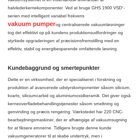
halvlederkernekomponenter. Ved at bruge GHS 1900 VSD⁺-
serien med intelligent variabel frekvens
vakuum pumper
og centraliserede vakuumløsninger
tog det effektivt op på kundens produktionsudfordringer og
styrkede opgraderingen af ​​præcisionsfremstilling med en
effektiv, stabil og energibesparende omfattende løsning.
Kundebaggrund og smertepunkter
Dette er en virksomhed, der er specialiseret i forskning og
produktion af avancerede udstyrskomponenter såsom silicium,
kvarts, siliciumcarbid og aluminiumoxidkeramik. Det giver også
kerneoverfladebehandlingstjenester såsom smeltning og
genvinding og præcis rengøring. Værkstedet har 220 CNC-
bearbejdningsmaskiner, der er afhængige af vakuumsugning
for at fiksere emnerne. Tidligere brugte denne kunde
vakuumgeneratorer til at skabe undertryk, men i